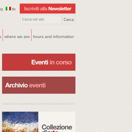
ng
Ita
s
where we are
hours and information