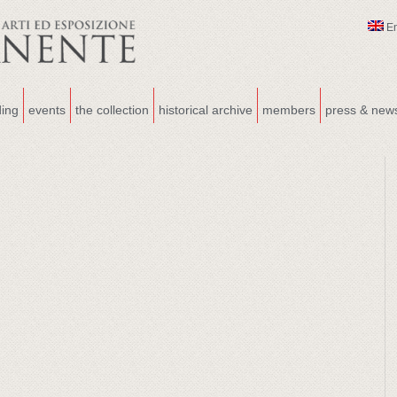
E
ding
events
the collection
historical archive
members
press & new