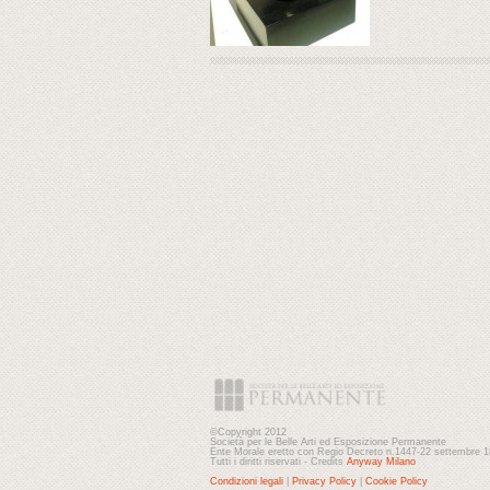
©Copyright 2012
Società per le Belle Arti ed Esposizione Permanente
Ente Morale eretto con Regio Decreto n.1447-22 settembre 
Tutti i diritti riservati - Credits
Anyway Milano
Condizioni legali
|
Privacy Policy
|
Cookie Policy