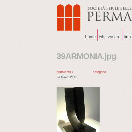
home
who we are
buil
39ARMONIA.jpg
pubblicato il
categoria
28 March 2015