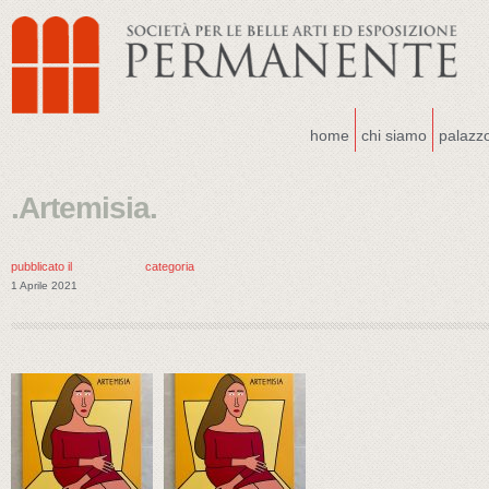
home
chi siamo
palazz
.Artemisia.
pubblicato il
categoria
1 Aprile 2021