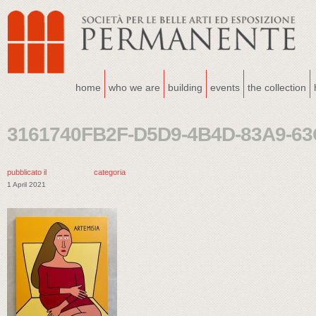
home
who we are
building
events
the collection
3161740FB2F-D5D9-4B4D-83A9-6
pubblicato il
categoria
1 April 2021