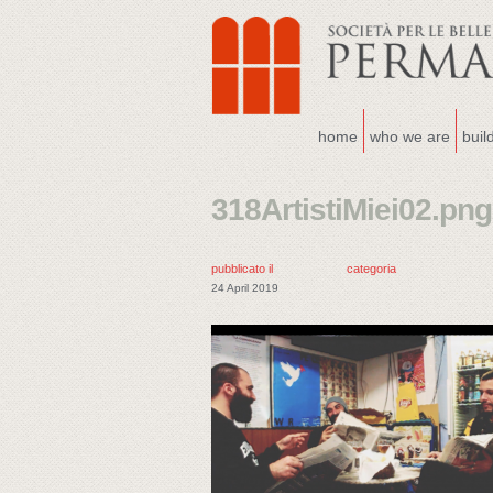
home
who we are
buil
318ArtistiMiei02.png
pubblicato il
categoria
24 April 2019