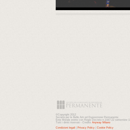
©Copyright 2012
Società per le Belle Arti ed Esposizione Permanente
Ente Morale eretto con Regio Decreto n.1447-22 settembre 
Tutti i diritti riservati - Credits
Anyway Milano
Condizioni legali
|
Privacy Policy
|
Cookie Policy