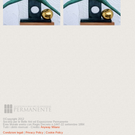
©Copyright 2012
Società per le Belle Arti ed Esposizione Permanente
Ente Morale eretto con Regio Decreto n.1447-22 settembre 1884
Tutti i diritti riservati - Credits
Anyway Milano
Condizioni legali
|
Privacy Policy
|
Cookie Policy