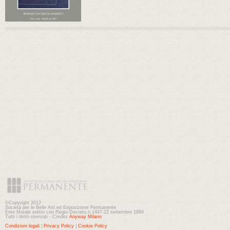
©Copyright 2012
Società per le Belle Arti ed Esposizione Permanente
Ente Morale eretto con Regio Decreto n.1447-22 settembre 1884
Tutti i diritti riservati - Credits
Anyway Milano
Condizioni legali
|
Privacy Policy
|
Cookie Policy