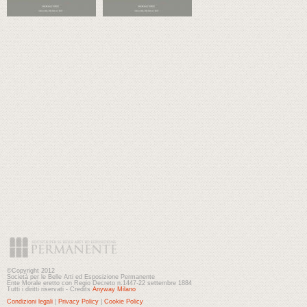
©Copyright 2012
Società per le Belle Arti ed Esposizione Permanente
Ente Morale eretto con Regio Decreto n.1447-22 settembre 1884
Tutti i diritti riservati - Credits
Anyway Milano
Condizioni legali
|
Privacy Policy
|
Cookie Policy