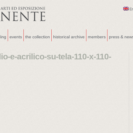
E
ding
events
the collection
historical archive
members
press & new
-e-acrilico-su-tela-110-x-110-