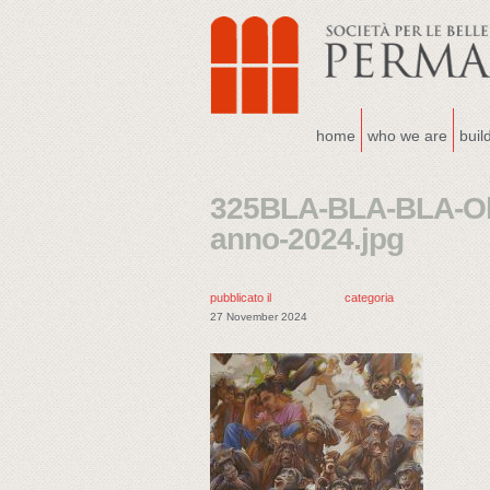
home
who we are
buil
325BLA-BLA-BLA-Olio
anno-2024.jpg
pubblicato il
categoria
27 November 2024