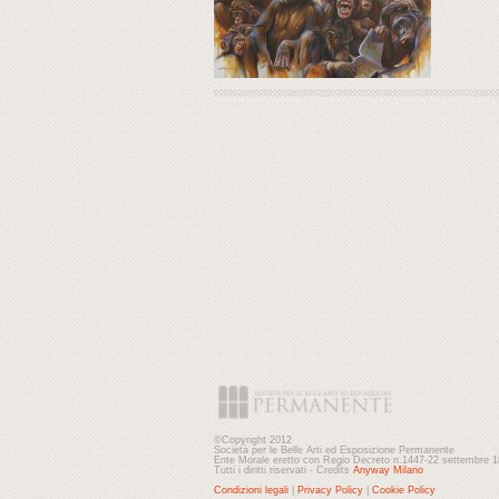
©Copyright 2012
Società per le Belle Arti ed Esposizione Permanente
Ente Morale eretto con Regio Decreto n.1447-22 settembre 
Tutti i diritti riservati - Credits
Anyway Milano
Condizioni legali
|
Privacy Policy
|
Cookie Policy