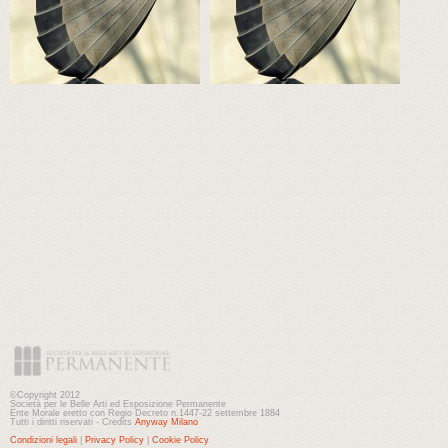
©Copyright 2012
Società per le Belle Arti ed Esposizione Permanente
Ente Morale eretto con Regio Decreto n.1447-22 settembre 1884
Tutti i diritti riservati - Credits
Anyway Milano
Condizioni legali
|
Privacy Policy
|
Cookie Policy