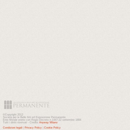
©Copyright 2012
Società per le Belle Arti ed Esposizione Permanente
Ente Morale eretto con Regio Decreto n.1447-22 settembre 1884
Tutti i diritti riservati - Credits
Anyway Milano
Condizioni legali
|
Privacy Policy
|
Cookie Policy