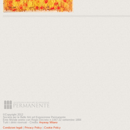
©Copyright 2012
Società per le Belle Arti ed Esposizione Permanente
Ente Morale eretto con Regio Decreto n.1447-22 settembre 1884
Tutti i diritti riservati - Credits
Anyway Milano
Condizioni legali
|
Privacy Policy
|
Cookie Policy