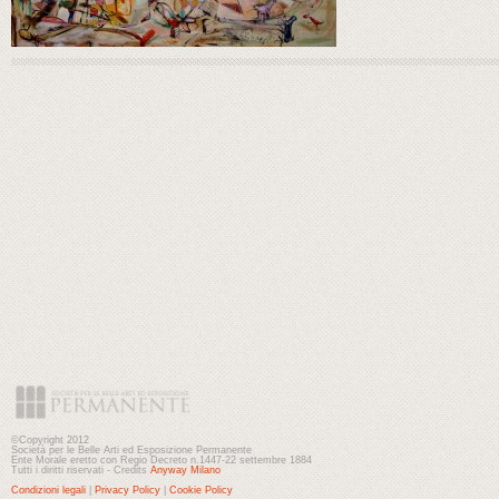
©Copyright 2012
Società per le Belle Arti ed Esposizione Permanente
Ente Morale eretto con Regio Decreto n.1447-22 settembre 1884
Tutti i diritti riservati - Credits
Anyway Milano
Condizioni legali
|
Privacy Policy
|
Cookie Policy