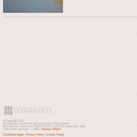
©Copyright 2012
Società per le Belle Arti ed Esposizione Permanente
Ente Morale eretto con Regio Decreto n.1447-22 settembre 1884
Tutti i diritti riservati - Credits
Anyway Milano
Condizioni legali
|
Privacy Policy
|
Cookie Policy