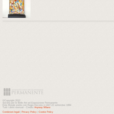
©Copyright 2012
Società per le Belle Arti ed Esposizione Permanente
Ente Morale eretto con Regio Decreto n.1447-22 settembre 1884
Tutti i diritti riservati - Credits
Anyway Milano
Condizioni legali
|
Privacy Policy
|
Cookie Policy