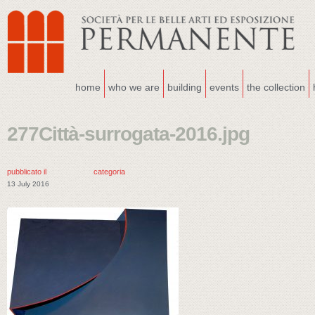
home
who we are
building
events
the collection
277Città-surrogata-2016.jpg
pubblicato il
categoria
13 July 2016