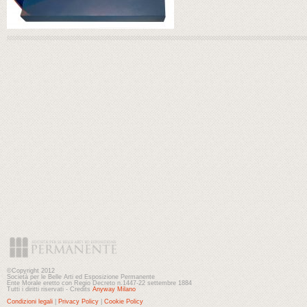
©Copyright 2012
Società per le Belle Arti ed Esposizione Permanente
Ente Morale eretto con Regio Decreto n.1447-22 settembre 1884
Tutti i diritti riservati - Credits
Anyway Milano
Condizioni legali
|
Privacy Policy
|
Cookie Policy