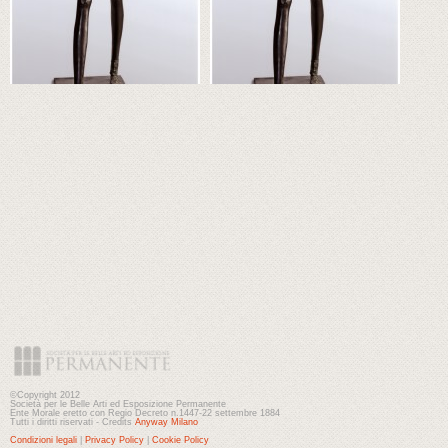
©Copyright 2012
Società per le Belle Arti ed Esposizione Permanente
Ente Morale eretto con Regio Decreto n.1447-22 settembre 1884
Tutti i diritti riservati - Credits
Anyway Milano
Condizioni legali
|
Privacy Policy
|
Cookie Policy