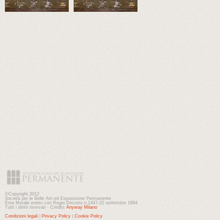
©Copyright 2012
Società per le Belle Arti ed Esposizione Permanente
Ente Morale eretto con Regio Decreto n.1447-22 settembre 1884
Tutti i diritti riservati - Credits
Anyway Milano
Condizioni legali
|
Privacy Policy
|
Cookie Policy