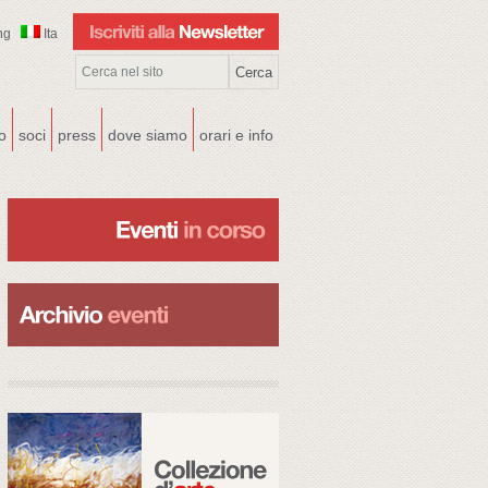
ng
Ita
co
soci
press
dove siamo
orari e info