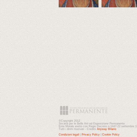
©Copyright 2012
Società per le Belle Arti ed Esposizione Permanente
Ente Morale eretto con Regio Decreto n.1447-22 settembre 
Tutti i diritti riservati - Credits
Anyway Milano
Condizioni legali
|
Privacy Policy
|
Cookie Policy