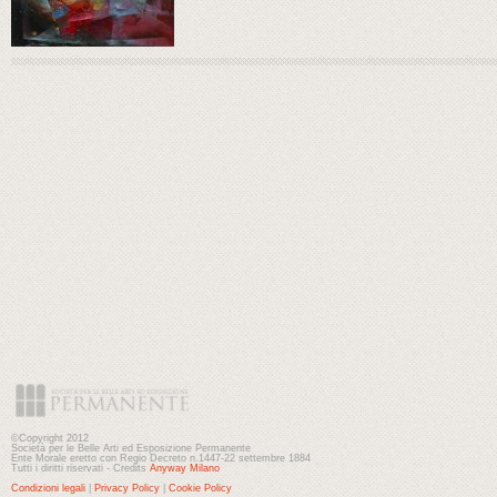
©Copyright 2012
Società per le Belle Arti ed Esposizione Permanente
Ente Morale eretto con Regio Decreto n.1447-22 settembre 1884
Tutti i diritti riservati - Credits
Anyway Milano
Condizioni legali
|
Privacy Policy
|
Cookie Policy