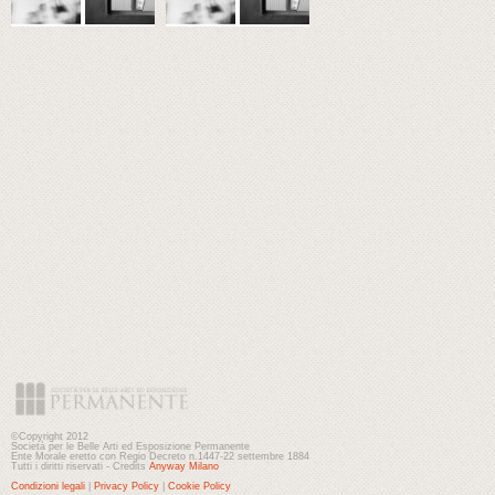
©Copyright 2012
Società per le Belle Arti ed Esposizione Permanente
Ente Morale eretto con Regio Decreto n.1447-22 settembre 1884
Tutti i diritti riservati - Credits
Anyway Milano
Condizioni legali
|
Privacy Policy
|
Cookie Policy