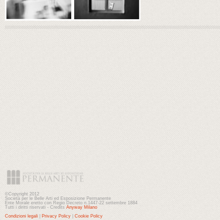
©Copyright 2012
Società per le Belle Arti ed Esposizione Permanente
Ente Morale eretto con Regio Decreto n.1447-22 settembre 1884
Tutti i diritti riservati - Credits
Anyway Milano
Condizioni legali
|
Privacy Policy
|
Cookie Policy