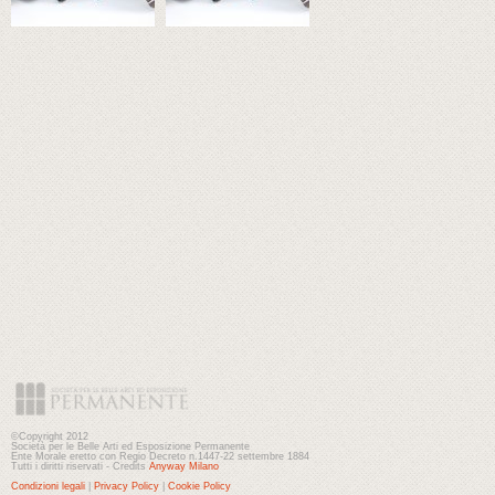
©Copyright 2012
Società per le Belle Arti ed Esposizione Permanente
Ente Morale eretto con Regio Decreto n.1447-22 settembre 1884
Tutti i diritti riservati - Credits
Anyway Milano
Condizioni legali
|
Privacy Policy
|
Cookie Policy