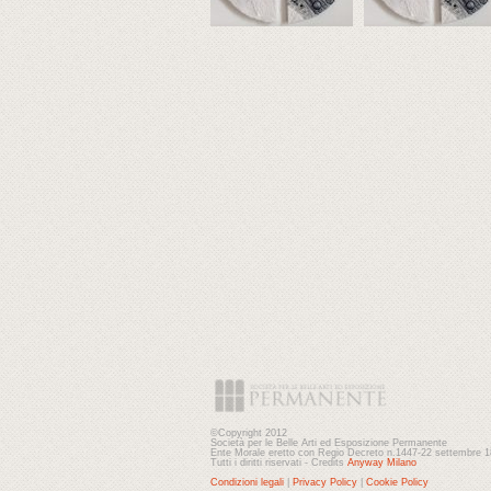
©Copyright 2012
Società per le Belle Arti ed Esposizione Permanente
Ente Morale eretto con Regio Decreto n.1447-22 settembre 
Tutti i diritti riservati - Credits
Anyway Milano
Condizioni legali
|
Privacy Policy
|
Cookie Policy