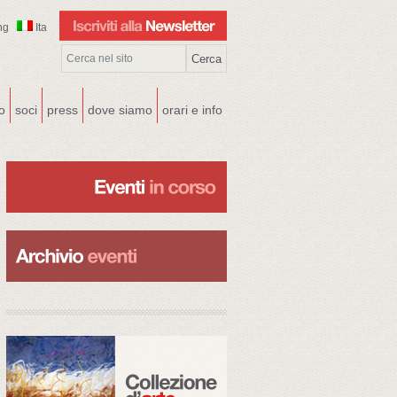
ng
Ita
co
soci
press
dove siamo
orari e info