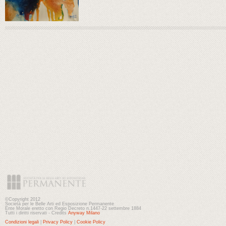
©Copyright 2012
Società per le Belle Arti ed Esposizione Permanente
Ente Morale eretto con Regio Decreto n.1447-22 settembre 1884
Tutti i diritti riservati - Credits
Anyway Milano
Condizioni legali
|
Privacy Policy
|
Cookie Policy