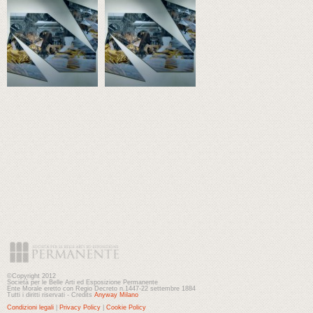
©Copyright 2012
Società per le Belle Arti ed Esposizione Permanente
Ente Morale eretto con Regio Decreto n.1447-22 settembre 1884
Tutti i diritti riservati - Credits
Anyway Milano
Condizioni legali
|
Privacy Policy
|
Cookie Policy