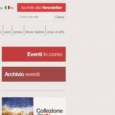
ng
Ita
co
soci
press
dove siamo
orari e info