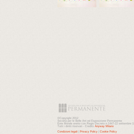
©Copyright 2012
Società per le Belle Arti ed Esposizione Permanente
Ente Morale eretto con Regio Decreto n.1447-22 settembre 
Tutti i diritti riservati - Credits
Anyway Milano
Condizioni legali
|
Privacy Policy
|
Cookie Policy