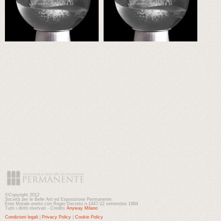
©Copyright 2012
Società per le Belle Arti ed Esposizione Permanente
Ente Morale eretto con Regio Decreto n.1447-22 settembre 1884
Tutti i diritti riservati - Credits
Anyway Milano
Condizioni legali
|
Privacy Policy
|
Cookie Policy