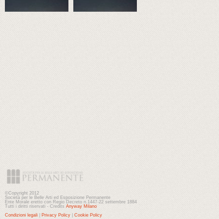
©Copyright 2012
Società per le Belle Arti ed Esposizione Permanente
Ente Morale eretto con Regio Decreto n.1447-22 settembre 1884
Tutti i diritti riservati - Credits
Anyway Milano
Condizioni legali
|
Privacy Policy
|
Cookie Policy