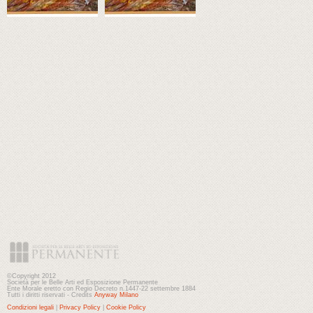
©Copyright 2012
Società per le Belle Arti ed Esposizione Permanente
Ente Morale eretto con Regio Decreto n.1447-22 settembre 1884
Tutti i diritti riservati - Credits
Anyway Milano
Condizioni legali
|
Privacy Policy
|
Cookie Policy