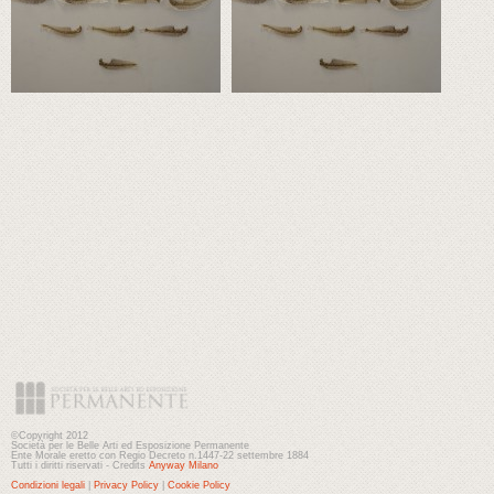
©Copyright 2012
Società per le Belle Arti ed Esposizione Permanente
Ente Morale eretto con Regio Decreto n.1447-22 settembre 1884
Tutti i diritti riservati - Credits
Anyway Milano
Condizioni legali
|
Privacy Policy
|
Cookie Policy