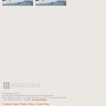
©Copyright 2012
Società per le Belle Arti ed Esposizione Permanente
Ente Morale eretto con Regio Decreto n.1447-22 settembre 1884
Tutti i diritti riservati - Credits
Anyway Milano
Condizioni legali
|
Privacy Policy
|
Cookie Policy