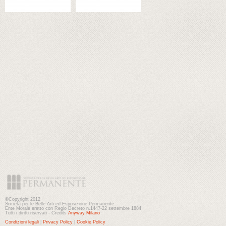
©Copyright 2012
Società per le Belle Arti ed Esposizione Permanente
Ente Morale eretto con Regio Decreto n.1447-22 settembre 1884
Tutti i diritti riservati - Credits
Anyway Milano
Condizioni legali
|
Privacy Policy
|
Cookie Policy