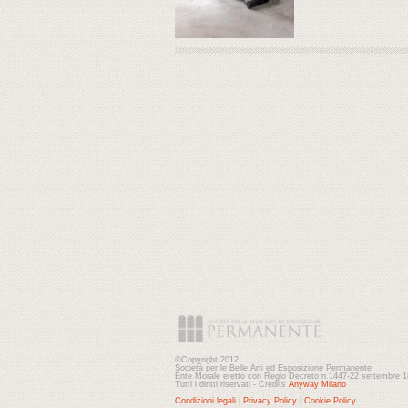
©Copyright 2012
Società per le Belle Arti ed Esposizione Permanente
Ente Morale eretto con Regio Decreto n.1447-22 settembre 
Tutti i diritti riservati - Credits
Anyway Milano
Condizioni legali
|
Privacy Policy
|
Cookie Policy