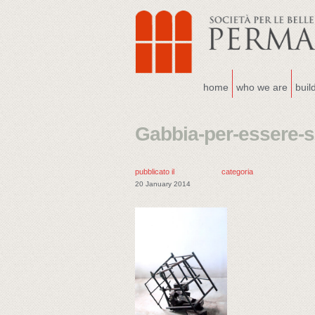
home
who we are
buil
Gabbia-per-essere-s
pubblicato il
categoria
20 January 2014