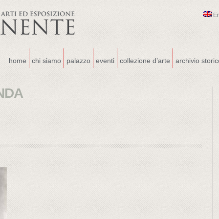
E
home
chi siamo
palazzo
eventi
collezione d’arte
archivio stori
NDA