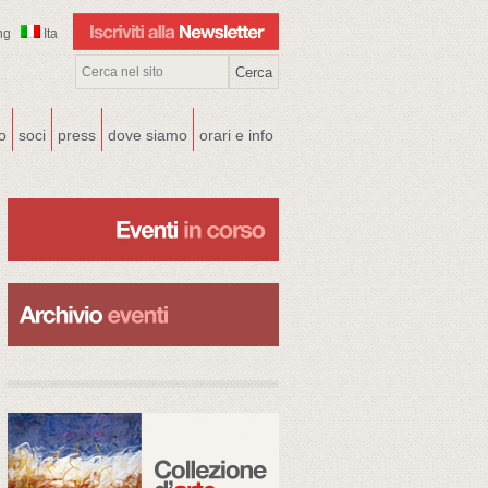
ng
Ita
co
soci
press
dove siamo
orari e info