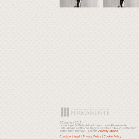
©Copyright 2012
Società per le Belle Arti ed Esposizione Permanente
Ente Morale eretto con Regio Decreto n.1447-22 settembre 
Tutti i diritti riservati - Credits
Anyway Milano
Condizioni legali
|
Privacy Policy
|
Cookie Policy