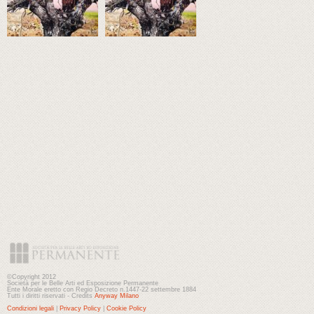
©Copyright 2012
Società per le Belle Arti ed Esposizione Permanente
Ente Morale eretto con Regio Decreto n.1447-22 settembre 1884
Tutti i diritti riservati - Credits
Anyway Milano
Condizioni legali
|
Privacy Policy
|
Cookie Policy