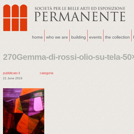
home
who we are
building
events
the collection
270Gemma-di-rossi-olio-su-tela-50
pubblicato il
categoria
21 June 2016