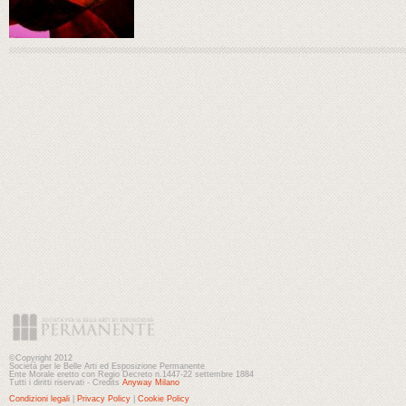
©Copyright 2012
Società per le Belle Arti ed Esposizione Permanente
Ente Morale eretto con Regio Decreto n.1447-22 settembre 1884
Tutti i diritti riservati - Credits
Anyway Milano
Condizioni legali
|
Privacy Policy
|
Cookie Policy