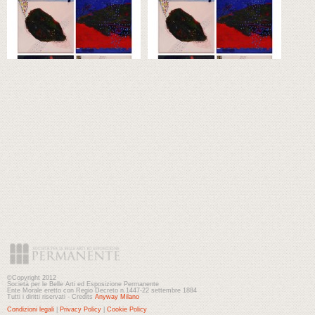
©Copyright 2012
Società per le Belle Arti ed Esposizione Permanente
Ente Morale eretto con Regio Decreto n.1447-22 settembre 1884
Tutti i diritti riservati - Credits
Anyway Milano
Condizioni legali
|
Privacy Policy
|
Cookie Policy