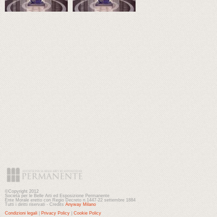
©Copyright 2012
Società per le Belle Arti ed Esposizione Permanente
Ente Morale eretto con Regio Decreto n.1447-22 settembre 1884
Tutti i diritti riservati - Credits
Anyway Milano
Condizioni legali
|
Privacy Policy
|
Cookie Policy