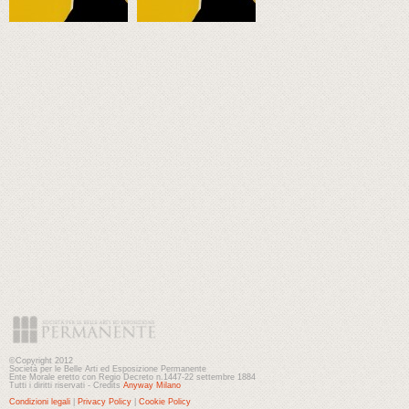
©Copyright 2012
Società per le Belle Arti ed Esposizione Permanente
Ente Morale eretto con Regio Decreto n.1447-22 settembre 1884
Tutti i diritti riservati - Credits
Anyway Milano
Condizioni legali
|
Privacy Policy
|
Cookie Policy