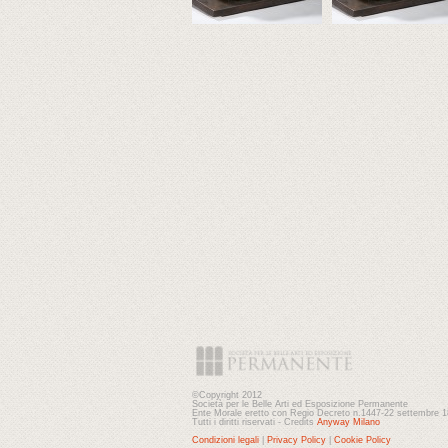
©Copyright 2012
Società per le Belle Arti ed Esposizione Permanente
Ente Morale eretto con Regio Decreto n.1447-22 settembre 
Tutti i diritti riservati - Credits
Anyway Milano
Condizioni legali
|
Privacy Policy
|
Cookie Policy