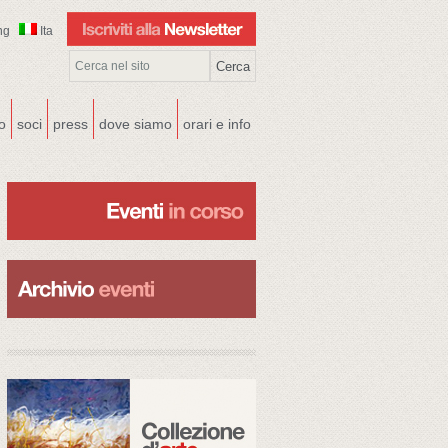
ng
Ita
co
soci
press
dove siamo
orari e info