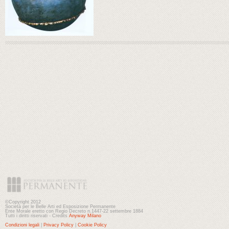
©Copyright 2012
Società per le Belle Arti ed Esposizione Permanente
Ente Morale eretto con Regio Decreto n.1447-22 settembre 1884
Tutti i diritti riservati - Credits
Anyway Milano
Condizioni legali
|
Privacy Policy
|
Cookie Policy