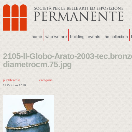
home
who we are
building
events
the collection
2105-Il-Globo-Arato-2003-tec.bronz
diametrocm.75.jpg
pubblicato il
categoria
11 October 2018