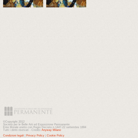
©Copyright 2012
Società per le Belle Arti ed Esposizione Permanente
Ente Morale eretto con Regio Decreto n.1447-22 settembre 1884
Tutti i diritti riservati - Credits
Anyway Milano
Condizioni legali
|
Privacy Policy
|
Cookie Policy