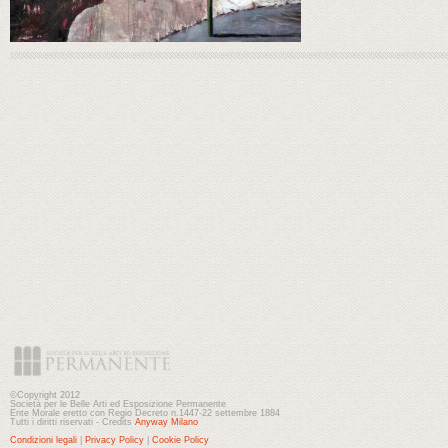
©Copyright 2012
Società per le Belle Arti ed Esposizione Permanente
Ente Morale eretto con Regio Decreto n.1447-22 settembre 1884
Tutti i diritti riservati - Credits
Anyway Milano
Condizioni legali
|
Privacy Policy
|
Cookie Policy