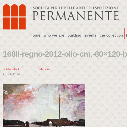
home
who we are
building
events
the collection
168Il-regno-2012-olio-cm.-80×120-
pubblicato il
categoria
25 July 2014