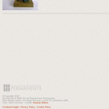
©Copyright 2012
Società per le Belle Arti ed Esposizione Permanente
Ente Morale eretto con Regio Decreto n.1447-22 settembre 1884
Tutti i diritti riservati - Credits
Anyway Milano
Condizioni legali
|
Privacy Policy
|
Cookie Policy