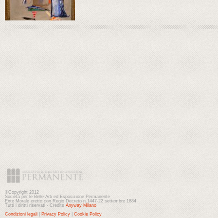
©Copyright 2012
Società per le Belle Arti ed Esposizione Permanente
Ente Morale eretto con Regio Decreto n.1447-22 settembre 1884
Tutti i diritti riservati - Credits
Anyway Milano
Condizioni legali
|
Privacy Policy
|
Cookie Policy