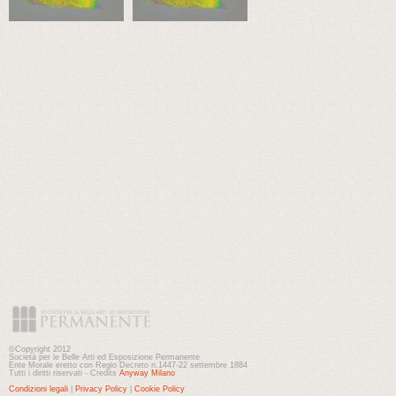
©Copyright 2012
Società per le Belle Arti ed Esposizione Permanente
Ente Morale eretto con Regio Decreto n.1447-22 settembre 1884
Tutti i diritti riservati - Credits
Anyway Milano
Condizioni legali
|
Privacy Policy
|
Cookie Policy