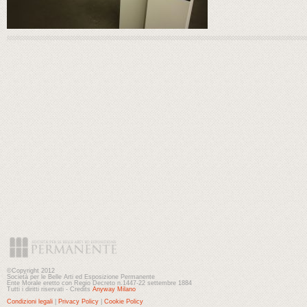
©Copyright 2012
Società per le Belle Arti ed Esposizione Permanente
Ente Morale eretto con Regio Decreto n.1447-22 settembre 1884
Tutti i diritti riservati - Credits
Anyway Milano
Condizioni legali
|
Privacy Policy
|
Cookie Policy