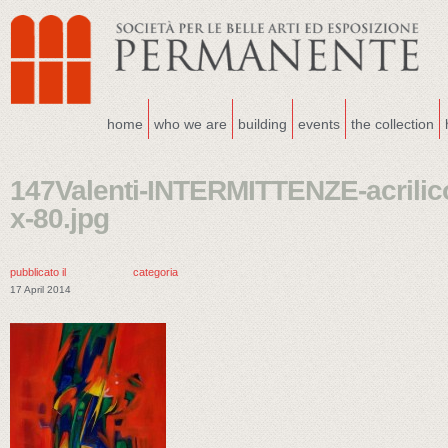
home
who we are
building
events
the collection
147Valenti-INTERMITTENZE-acrilico
x-80.jpg
pubblicato il
categoria
17 April 2014