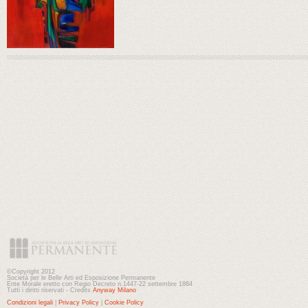
©Copyright 2012
Società per le Belle Arti ed Esposizione Permanente
Ente Morale eretto con Regio Decreto n.1447-22 settembre 1884
Tutti i diritti riservati - Credits
Anyway Milano
Condizioni legali
|
Privacy Policy
|
Cookie Policy