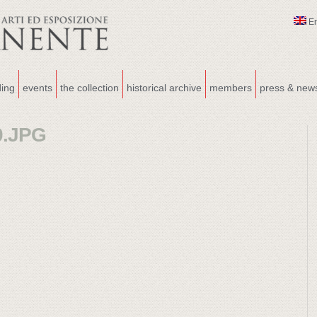
E
ding
events
the collection
historical archive
members
press & new
0.JPG