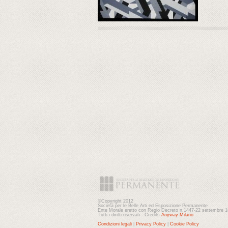
©Copyright 2012
Società per le Belle Arti ed Esposizione Permanente
Ente Morale eretto con Regio Decreto n.1447-22 settembre 
Tutti i diritti riservati - Credits
Anyway Milano
Condizioni legali
|
Privacy Policy
|
Cookie Policy