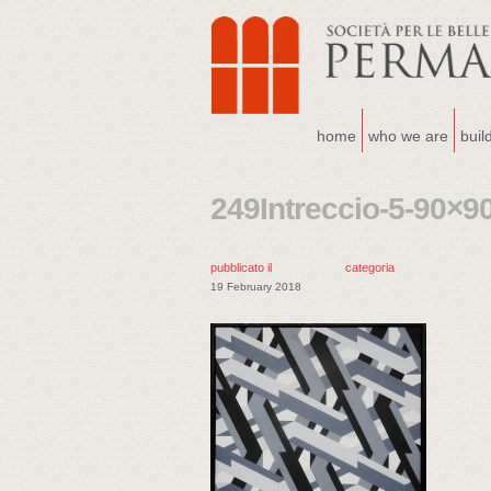
home
who we are
buil
249Intreccio-5-90×9
pubblicato il
categoria
19 February 2018