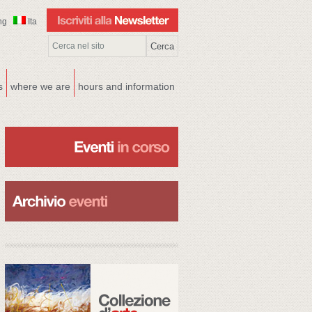
ng
Ita
s
where we are
hours and information