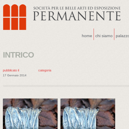
home
chi siamo
palazz
INTRICO
pubblicato il
categoria
17 Gennaio 2014