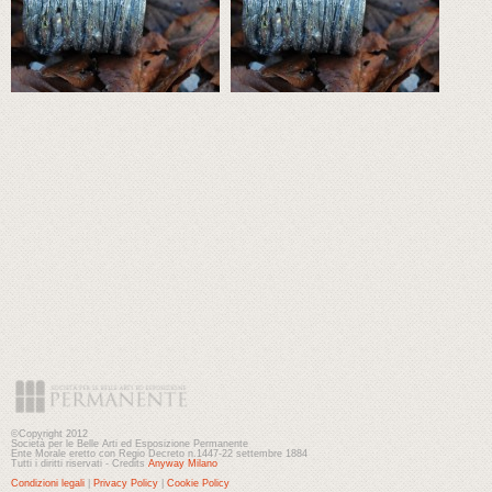
©Copyright 2012
Società per le Belle Arti ed Esposizione Permanente
Ente Morale eretto con Regio Decreto n.1447-22 settembre 1884
Tutti i diritti riservati - Credits
Anyway Milano
Condizioni legali
|
Privacy Policy
|
Cookie Policy